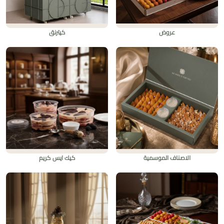
عروض
كيترنق
الاصناف الموسمية
كيك ايس كريم