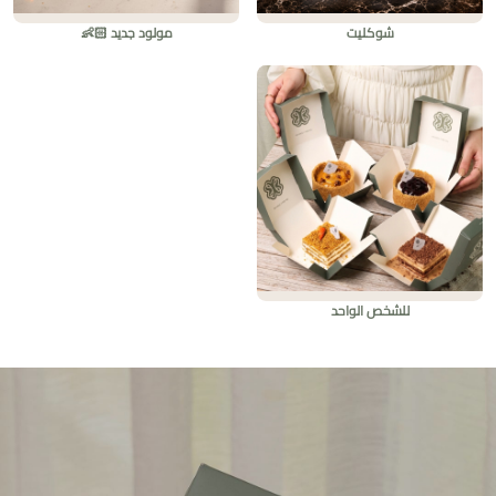
شوكليت
مولود جديد 👶🏻
للشخص الواحد