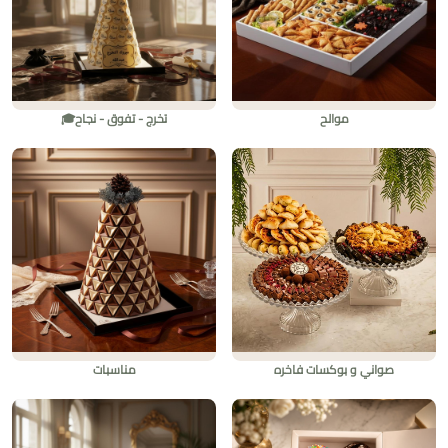
موالح
تخرج - تفوق - نجاح🎓
صواني و بوكسات فاخره
مناسبات